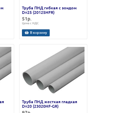
ом
Труба ПНД гибкая с зондом
D=25 (20125HFR)
51р.
Цена с НДС
В корзину
ая
Труба ПНД жесткая гладкая
D=20 (23020HF-GR)
97р.