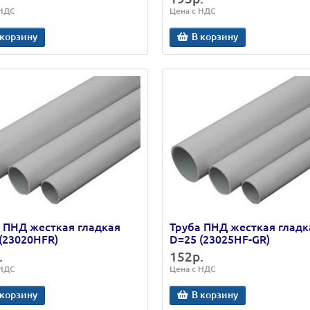
 НДС
Цена с НДС
 корзину
В корзину
 ПНД жесткая гладкая
Труба ПНД жесткая гладк
(23020HFR)
D=25 (23025HF-GR)
.
152р.
 НДС
Цена с НДС
 корзину
В корзину