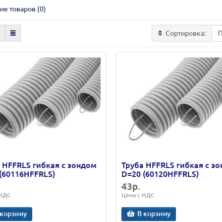
ие товаров (0)
Сортировка:
 HFFRLS гибкая с зондом
Труба HFFRLS гибкая с з
(60116HFFRLS)
D=20 (60120HFFRLS)
43р.
 НДС
Цена с НДС
 корзину
В корзину