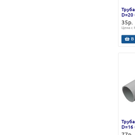
Труба
D=20 
35р.
Цена с
В
Труба
D=16 
77р.