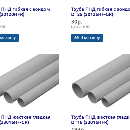
 ПНД гибкая с зондом
Труба ПНД гибкая с зонд
(20120HFR)
D=25 (20125HF-GR)
30р.
 НДС
Цена с НДС
 корзину
В корзину
 ПНД жесткая гладкая
Труба ПНД жесткая гладк
(23016HF-GR)
D=16 (23016HFR)
193р.