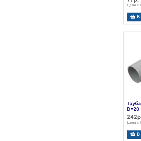
Цена с
В
Труба
D=20 
242р
Цена с
В