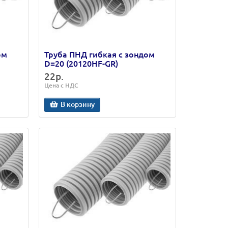
ом
Труба ПНД гибкая с зондом
D=20 (20120HF-GR)
22р.
Цена с НДС
В корзину