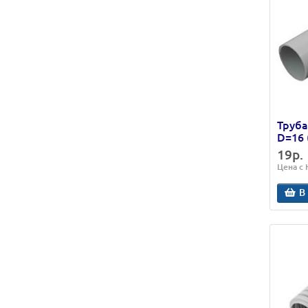
Труба
D=16 
19р.
Цена с
В