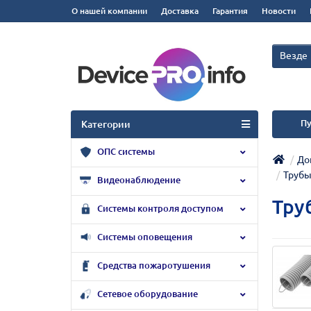
О нашей компании
Доставка
Гарантия
Новости
Везде
Пу
Категории
ОПС системы
До
Трубы
Видеонаблюдение
Тру
Системы контроля доступом
Системы оповещения
Средства пожаротушения
Сетевое оборудование