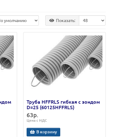
Показать:
ондом
Труба HFFRLS гибкая с зондом
D=25 (60125HFFRLS)
63р.
Цена с НДС
В корзину