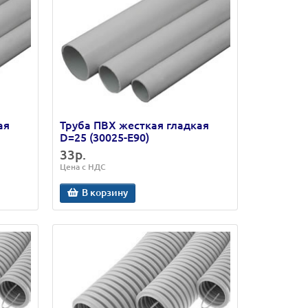
ая
Труба ПВХ жесткая гладкая
D=25 (30025-E90)
33р.
Цена с НДС
В корзину