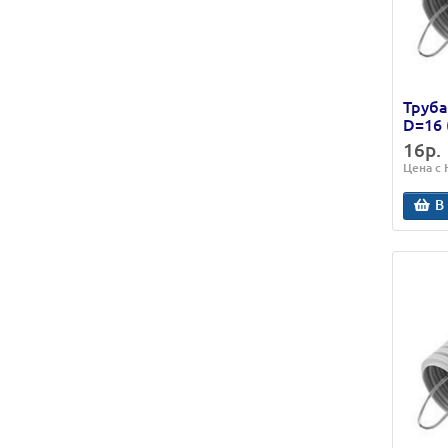
Труба
D=16 
16р.
Цена с
В