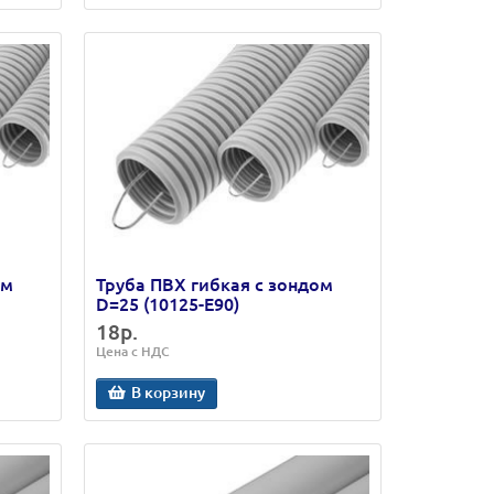
ом
Труба ПВХ гибкая с зондом
D=25 (10125-E90)
18р.
Цена с НДС
В корзину