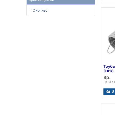
Экопласт
Труба
D=16 
8р.
Цена с
В