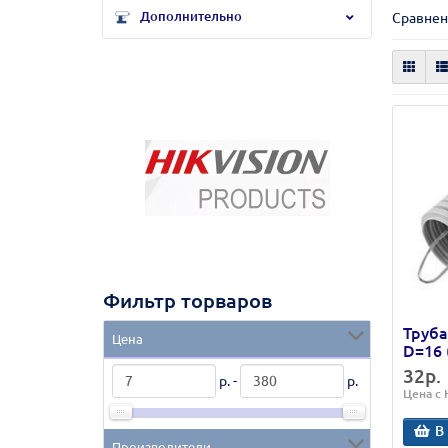
Дополнительно
Сравнен
Фильтр торваров
Труба
Цена
D=16 
32р.
р. -
р.
Цена с
В
Производители