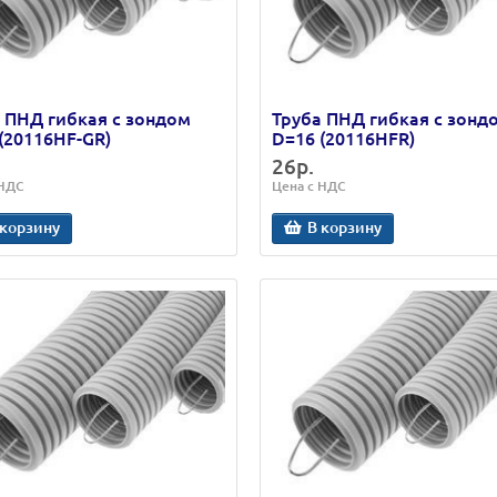
 ПНД гибкая с зондом
Труба ПНД гибкая с зонд
(20116HF-GR)
D=16 (20116HFR)
26р.
 НДС
Цена с НДС
 корзину
В корзину