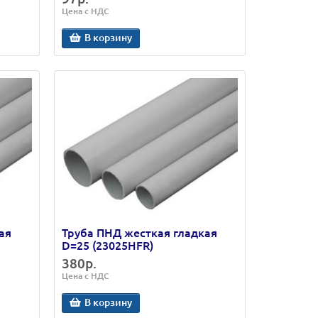
Цена с НДС
В корзину
ая
Труба ПНД жесткая гладкая
D=25 (23025HFR)
380р.
Цена с НДС
В корзину