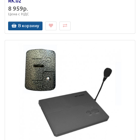
RK.02
8 959р.
Цена с НДС
В корзину