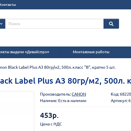
Контакты
нкты выдачи «Девайспро»
Монтажные работы
n Black Label Plus А3 80гр/м2, 500л. класс "В", кратно 5 шт.
k Label Plus А3 80гр/м2, 500л. к
Производитель:
CANON
Код:
6822
Наличие: Есть в наличии
Артикул: 
453р.
Цена с НДС