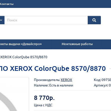
Контакты
нкты выдачи «Девайспро»
Монтажные работы
О XEROX ColorQube 8570/8870
 ПО XEROX ColorQube 8570/8870
Производитель:
XEROX
Код:
097S
Наличие: Есть в наличии
Артикул: 
8 770р.
Цена с НДС