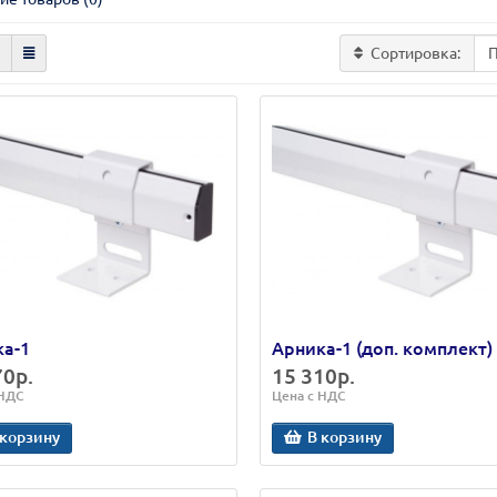
Сортировка:
а-1
Арника-1 (доп. комплект)
70р.
15 310р.
 НДС
Цена с НДС
 корзину
В корзину