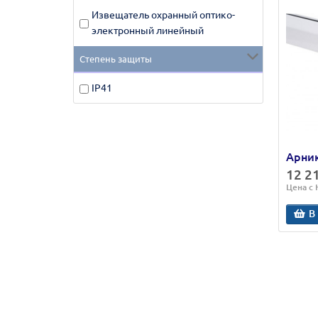
Извещатель охранный оптико-
электронный линейный
Степень защиты
IP41
Арник
12 2
Цена с
В