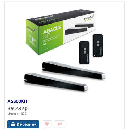
AS300KIT
39 232р.
Цена с НДС
В корзину