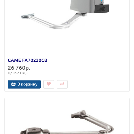
CAME FA70230CB
26 760р.
Цена с НДС
В корзину