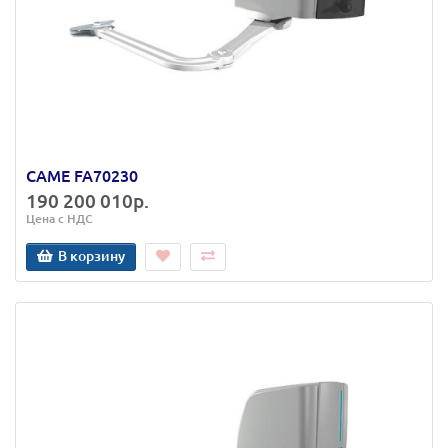
CAME FA70230
190 200 010р.
Цена с НДС
В корзину