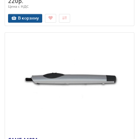
220р.
Цена с НДС
В корзину