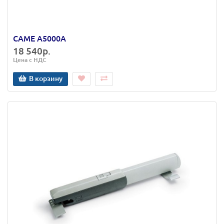
CAME A5000А
18 540р.
Цена с НДС
В корзину