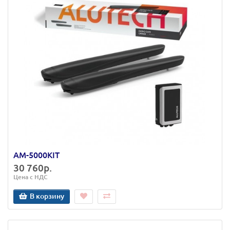
AM-5000KIT
30 760р.
Цена с НДС
В корзину