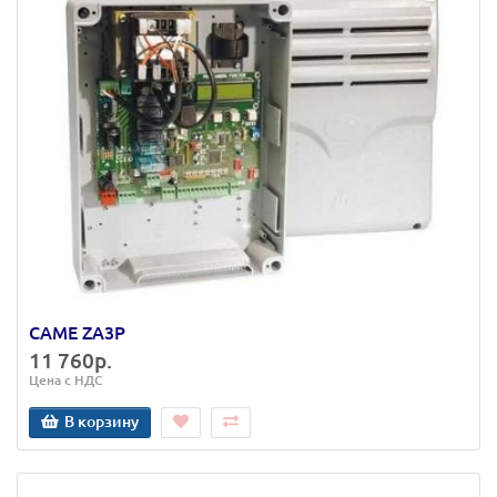
CAME ZA3P
11 760р.
Цена с НДС
В корзину