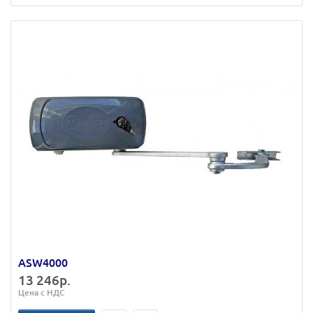
ASW4000
13 246р.
Цена с НДС