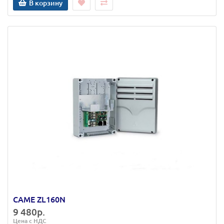
В корзину
CAME ZL160N
9 480р.
Цена с НДС