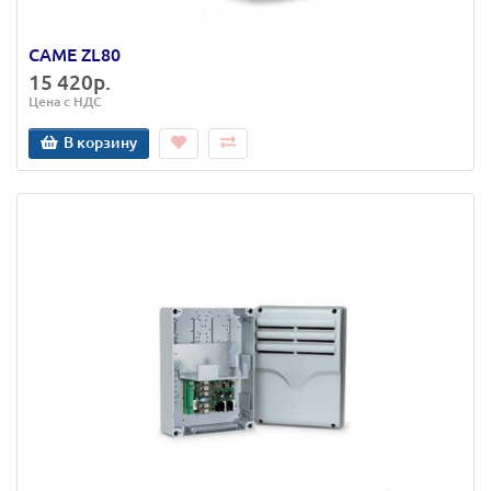
CAME ZL80
15 420р.
Цена с НДС
В корзину