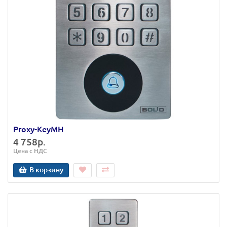
Proxy-KeyMH
4 758р.
Цена с НДС
В корзину