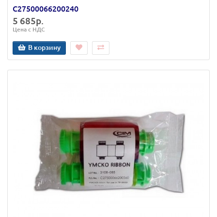
C27500066200240
5 685р.
Цена с НДС
В корзину