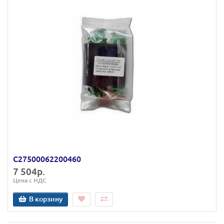
C27500062200460
7 504р.
Цена с НДС
В корзину