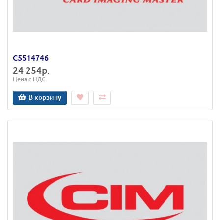
C5514746
24 254р.
Цена с НДС
В корзину