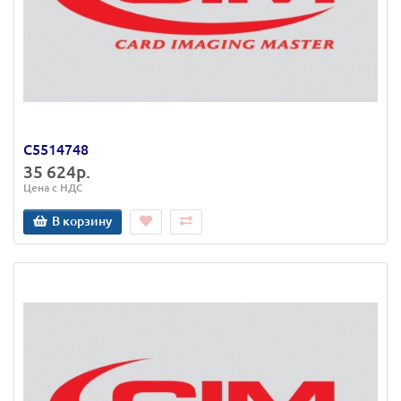
C5514748
35 624р.
Цена с НДС
В корзину