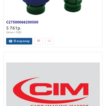
C27500066200500
5 761р.
Цена с НДС
В корзину