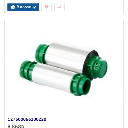
В корзину
C27500066200220
8 868р.