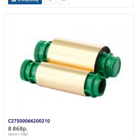
C27500066200210
8 868р.
Цена с НДС