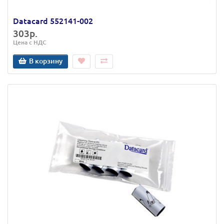
Datacard 552141-002
303р.
Цена с НДС
В корзину