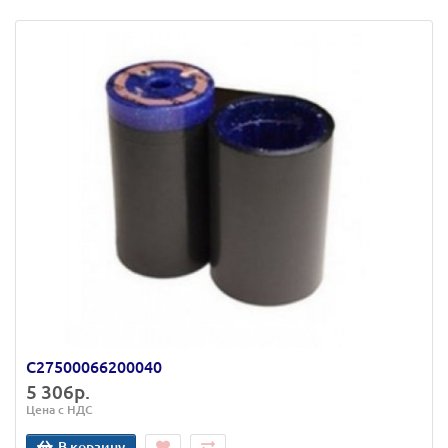
C27500066200040
5 306р.
Цена с НДС
В корзину