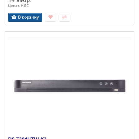
14 990р.
Цена с НДС
В корзину
DS-7204HTHI-K2