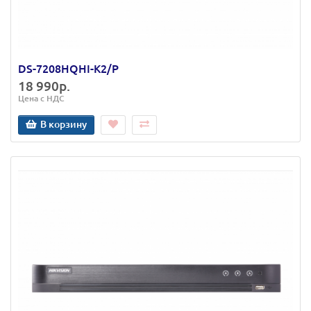
DS-7208HQHI-K2/P
18 990р.
Цена с НДС
В корзину