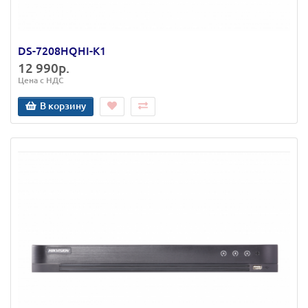
DS-7208HQHI-K1
12 990р.
Цена с НДС
В корзину