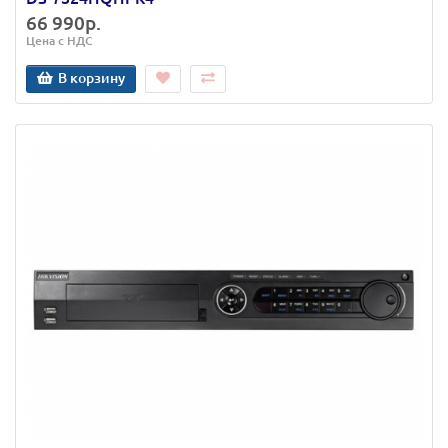
66 990р.
Цена с НДС
В корзину