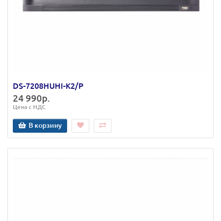
DS-7208HUHI-K2/P
24 990р.
Цена с НДС
В корзину