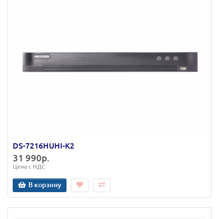
DS-7216HUHI-K2
31 990р.
Цена с НДС
В корзину