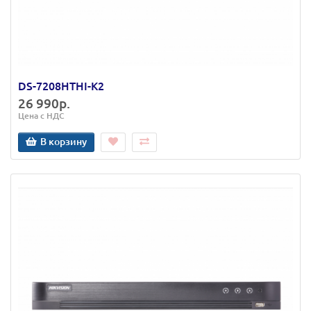
DS-7208HTHI-K2
26 990р.
Цена с НДС
В корзину