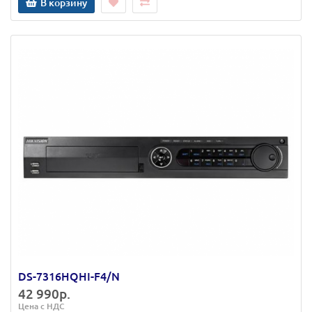
В корзину
DS-7316HQHI-F4/N
42 990р.
Цена с НДС