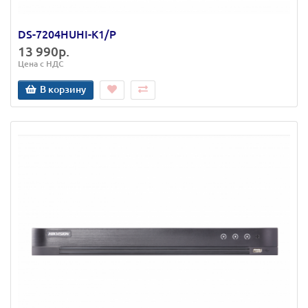
DS-7204HUHI-K1/P
13 990р.
Цена с НДС
В корзину