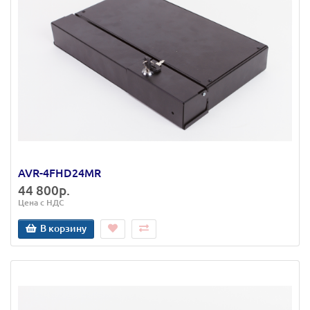
AVR-4FHD24MR
44 800р.
Цена с НДС
В корзину