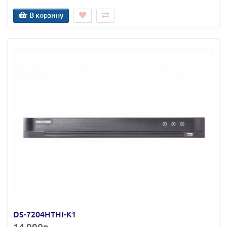
В корзину
DS-7204HTHI-K1