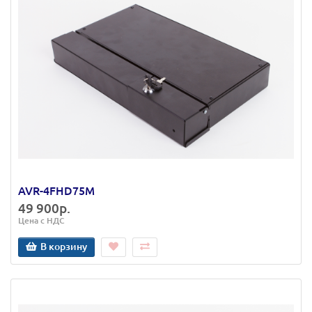
AVR-4FHD75M
49 900р.
Цена с НДС
В корзину