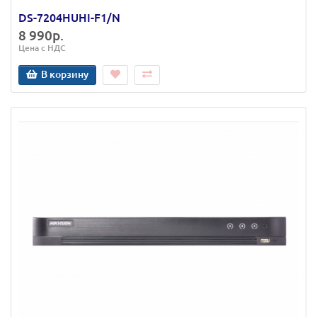
DS-7204HUHI-F1/N
8 990р.
Цена с НДС
В корзину