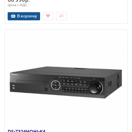
Цена с НДС
В корзину
DS-7324HQHI-K4