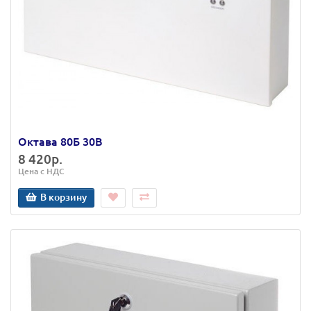
Октава 80Б 30В
8 420р.
Цена с НДС
В корзину