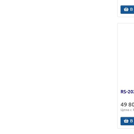
В
RS-20
49 8
Цена с
В