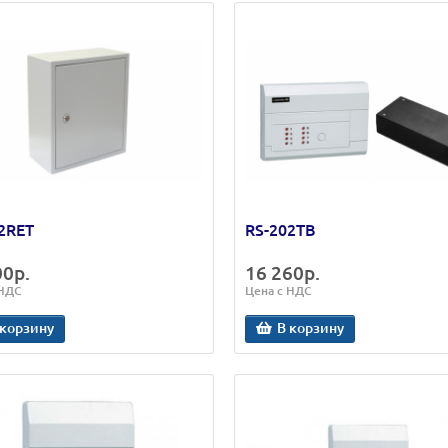
2RET
RS-202TB
00р.
16 260р.
 НДС
Цена с НДС
 корзину
В корзину