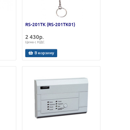
RS-201TK (RS-201TK01)
2 430р.
Цена с НДС
В корзину