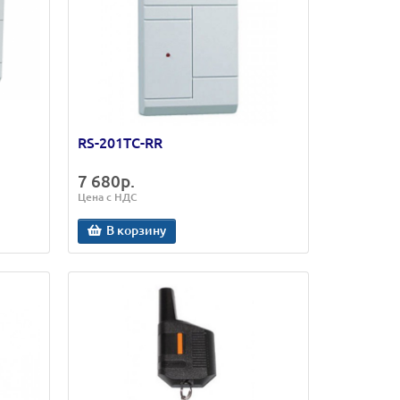
RS-201TC-RR
7 680р.
Цена с НДС
В корзину