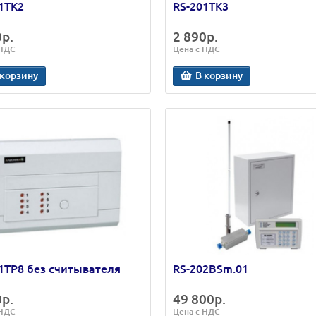
1TK2
RS-201TK3
0р.
2 890р.
 НДС
Цена с НДС
 корзину
В корзину
1TP8 без считывателя
RS-202BSm.01
0р.
49 800р.
 НДС
Цена с НДС