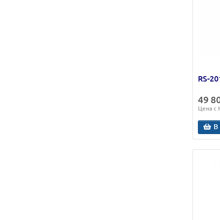
Радиоприемное устройство (РПУ)
Ретранслятор
RS-20
49 8
Цена с
В