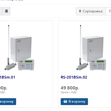
Сортировка:
1BSm.01
RS-201BSm.02
00р.
49 800р.
 НДС
Цена с НДС
 корзину
В корзину