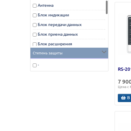
Антенна
Блок индикации
Блок передачи данных
Блок приема данных
Блок расширения
Степень защиты
Комплект охранной сигнализации
радиоканальный
-
RS-20
Прибор приемно-контрольный
Прибор приемно-контрольный
7 90
радиоканальный
Цена с
Программатор
В
Пульт централизованного
наблюдения
Радиопередающее устройство
(РПД)