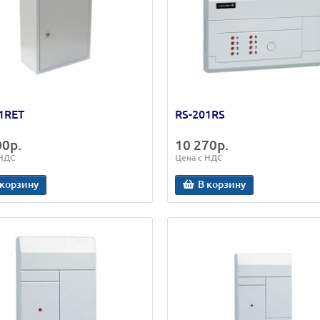
1RET
RS-201RS
00р.
10 270р.
 НДС
Цена с НДС
 корзину
В корзину