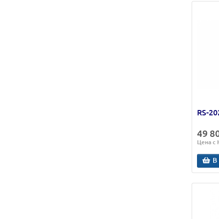
RS-20
49 8
Цена с
В