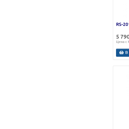
RS-20
5 79
Цена с
В