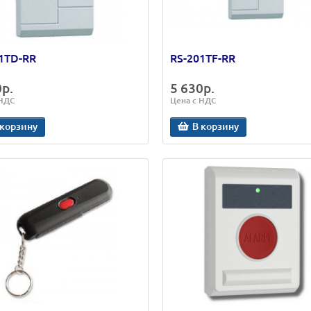
1TD-RR
RS-201TF-RR
0р.
5 630р.
 НДС
Цена с НДС
 корзину
В корзину