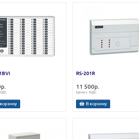
1BVI
RS-201R
0р.
11 500р.
 НДС
Цена с НДС
 корзину
В корзину