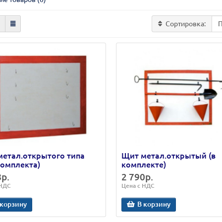
Сортировка:
етал.открытого типа
Щит метал.открытый (в
комплекта)
комплекте)
8р.
2 790р.
 НДС
Цена с НДС
 корзину
В корзину