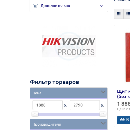
Дополнительно
Фильтр торваров
Щит м
Цена
(без 
1 88
р. -
р.
Цена с
В
Производители