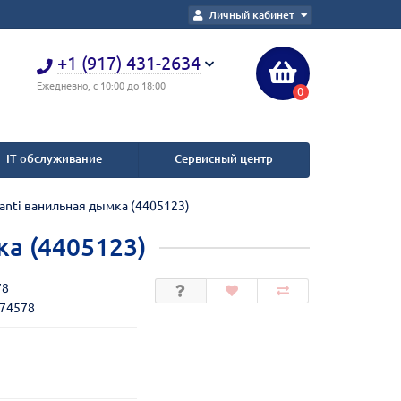
Личный кабинет
+1 (917) 431-2634
Ежедневно, с 10:00 до 18:00
0
IT обслуживание
Сервисный центр
anti ванильная дымка (4405123)
а (4405123)
78
274578