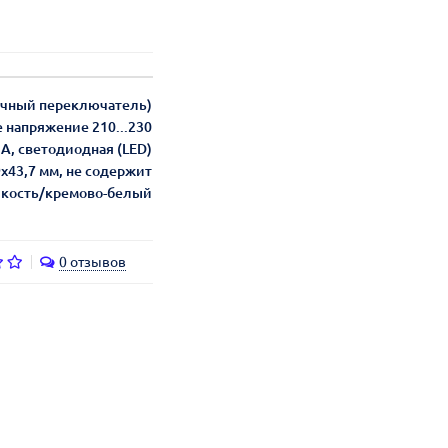
очный переключатель)
е напряжение 210...230
 А, светодиодная (LED)
9х43,7 мм, не содержит
я кость/кремово-белый
0 отзывов