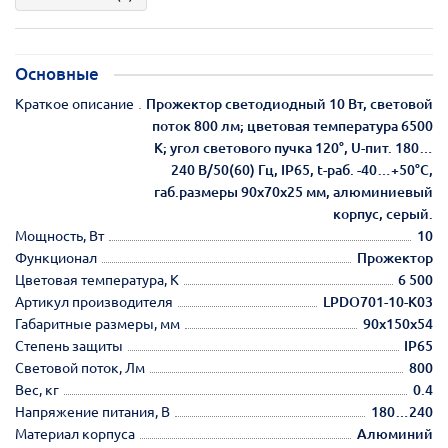
Основные
Краткое описание
Прожектор светодиодный 10 Вт, световой
поток 800 лм; цветовая температура 6500
К; угол светового пучка 120°, U-пит. 180…
240 В/50(60) Гц, IP65, t-раб. -40…+50°С,
габ.размеры 90х70х25 мм, алюминиевый
корпус, серый.
Мощность, Вт
10
Функционал
Прожектор
Цветовая температура, К
6 500
Артикул производителя
LPDO701-10-K03
Габаритные размеры, мм
90х150х54
Степень защиты
IP65
Световой поток, Лм
800
Вес, кг
0.4
Напряжение питания, В
180…240
Материал корпуса
Алюминий