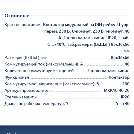
Основные
Краткое описание
Контактор модульный на DIN-рейку. U-упр.
перем. 230 В, U-коммут. 230 В, I-коммут. 40
А. 2 цепи на замыкание. IP20, t-раб.
-5...+40°С, габ.размеры (ВхШхГ) 85х36х66
мм
Размеры (ВхШхГ), мм
85х36х66
Коммутируемый ток (максимальный), А
40
Количество коммутируемых цепей
2 цепи на замыкание
Функционал
Контактор
Коммутируемое напряжение (максимальное), В
230
Артикул производителя
MKK10-40-20
Степень защиты
IP20
Диапазон рабочих температур, °С
-5…+40