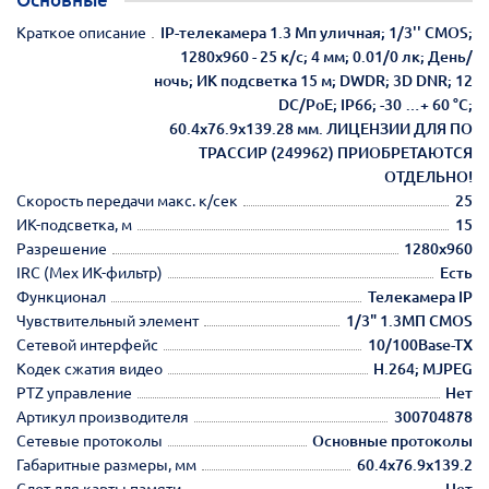
Краткое описание
IP-телекамера 1.3 Мп уличная; 1/3'' CMOS;
1280х960 - 25 к/с; 4 мм; 0.01/0 лк; День/
ночь; ИК подсветка 15 м; DWDR; 3D DNR; 12
DC/PoE; IP66; -30 …+ 60 °С;
60.4x76.9x139.28 мм. ЛИЦЕНЗИИ ДЛЯ ПО
ТРАССИР (249962) ПРИОБРЕТАЮТСЯ
ОТДЕЛЬНО!
Скорость передачи макс. к/сек
25
ИК-подсветка, м
15
Разрешение
1280х960
IRC (Мех ИК-фильтр)
Есть
Функционал
Телекамера IP
Чувствительный элемент
1/3" 1.3МП CMOS
Сетевой интерфейс
10/100Base-TX
Кодек сжатия видео
H.264; MJPEG
PTZ управление
Нет
Артикул производителя
300704878
Сетевые протоколы
Основные протоколы
Габаритные размеры, мм
60.4x76.9x139.2
Слот для карты памяти
Нет