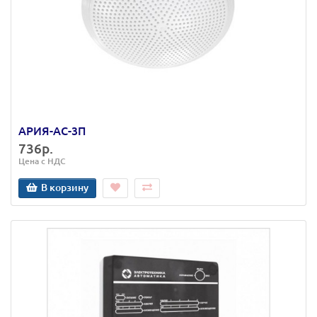
АРИЯ-АС-3П
736р.
Цена с НДС
В корзину