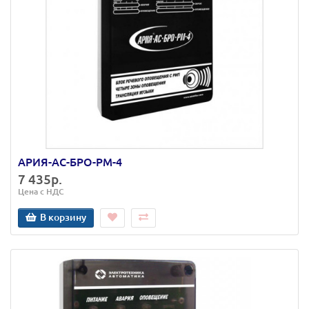
АРИЯ-АС-БРО-РМ-4
7 435р.
Цена с НДС
В корзину