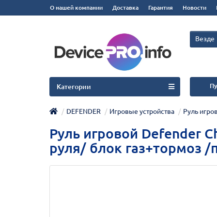
О нашей компании
Доставка
Гарантия
Новости
Везде
Пу
Категории
DEFENDER
Игровые устройства
Руль игров
Руль игровой Defender Chal
руля/ блок газ+тормоз /