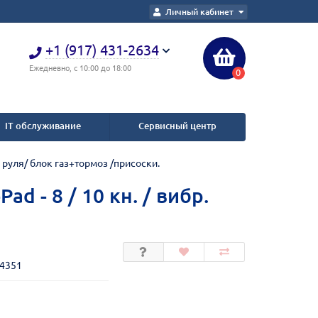
Личный кабинет
+1 (917) 431-2634
Ежедневно, с 10:00 до 18:00
0
IT обслуживание
Сервисный центр
бр. руля/ блок газ+тормоз /присоски.
ad - 8 / 10 кн. / вибр.
1
64351