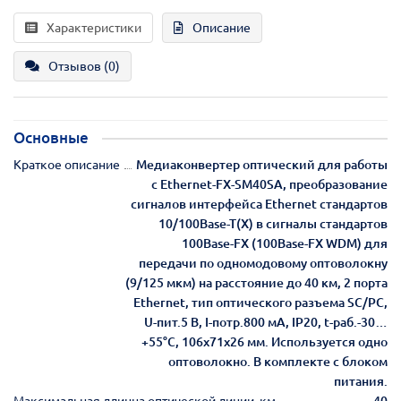
Характеристики
Описание
Отзывов (0)
Основные
Краткое описание
Медиаконвертер оптический для работы
с Ethernet-FX-SM40SA, преобразование
сигналов интерфейса Ethernet стандартов
10/100Base-T(X) в сигналы стандартов
100Base-FX (100Base-FX WDM) для
передачи по одномодовому оптоволокну
(9/125 мкм) на расстояние до 40 км, 2 порта
Ethernet, тип оптического разъема SC/PC,
U-пит.5 В, I-потр.800 мА, IP20, t-раб.-30…
+55°С, 106x71x26 мм. Используется одно
оптоволокно. В комплекте с блоком
питания.
Максимальная длинна оптической линии, км
40