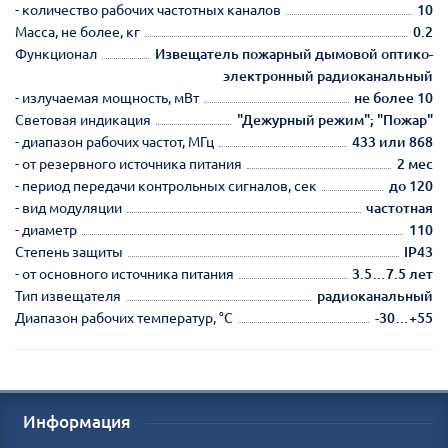
- количество рабочих частотных каналов
10
Масса, не более, кг
0.2
Функционал
Извещатель пожарный дымовой оптико-
электронный радиоканальный
- излучаемая мощность, мВт
не более 10
Световая индикация
"Дежурный режим"; "Пожар"
- диапазон рабочих частот, МГц
433 или 868
- от резервного источника питания
2 мес
- период передачи контрольных сигналов, сек
до 120
- вид модуляции
частотная
- диаметр
110
Степень защиты
IP43
- от основного источника питания
3.5…7.5 лет
Тип извещателя
радиоканальный
Диапазон рабочих температур, °С
-30…+55
Информация