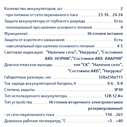
Количество аккумуляторов, шт
2
- при питании от сети переменного тока
23.76…24.24
Защита аккумулятора от глубокого разряда
Есть
- номинальный при наличии основного питания
4
Функционал
Источник питания
Защита от короткого замыкания
Есть
- максимальный при наличии основного питания
4.5
Световая индикация
"Наличие сети"; "Нагрузка"; "Состояние
АКБ. НОРМА";"Состояние АКБ. АВАРИЯ"
Диагностические выходы
тип "СК": "Наличие сети";
"Состояние АКБ"; "Нагрузка"
Габаритные размеры, мм
320х250х115
Ток заряда аккумуляторной батареи, А
0.6…0.8
Степень защиты
IP30
Тип используемого аккумулятора
12В 12 Ач
Тип устройства
Источник вторичного электропитания
резервированный
- от сети переменного тока
150…265
Диапазон рабочих температур, °С
+5…+40