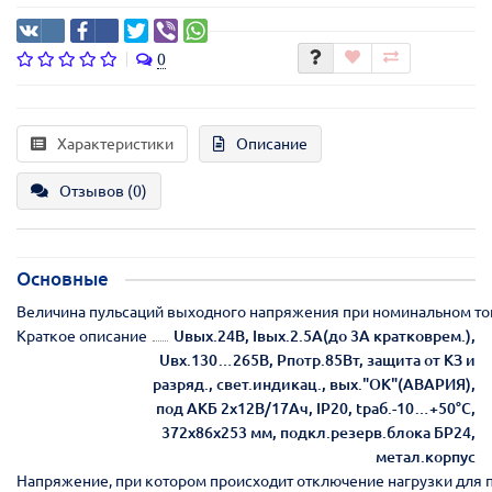
0
Характеристики
Описание
Отзывов (0)
Основные
Величина пульсаций выходного напряжения при номинальном ток
Краткое описание
Uвых.24В, Iвых.2.5А(до 3А кратковрем.),
Uвх.130…265В, Pпотр.85Вт, защита от КЗ и
разряд., свет.индикац., вых."ОК"(АВАРИЯ),
под АКБ 2х12В/17Ач, IP20, tраб.-10…+50°С,
372х86х253 мм, подкл.резерв.блока БР24,
метал.корпус
Напряжение, при котором происходит отключение нагрузки для 