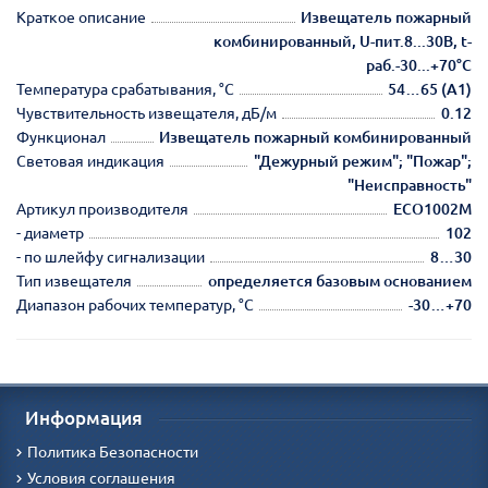
Краткое описание
Извещатель пожарный
комбинированный, U-пит.8...30В, t-
раб.-30...+70°C
Температура срабатывания, °С
54…65 (А1)
Чувствительность извещателя, дБ/м
0.12
Функционал
Извещатель пожарный комбинированный
Световая индикация
"Дежурный режим"; "Пожар";
"Неисправность"
Артикул производителя
ECO1002M
- диаметр
102
- по шлейфу сигнализации
8…30
Тип извещателя
определяется базовым основанием
Диапазон рабочих температур, °С
-30…+70
Информация
Политика Безопасности
Условия соглашения