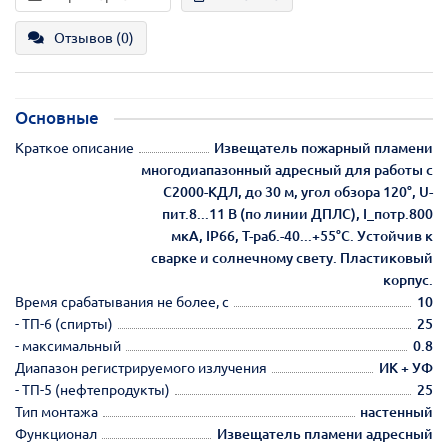
Отзывов (0)
Основные
Краткое описание
Извещатель пожарный пламени
многодиапазонный адресный для работы с
С2000-КДЛ, до 30 м, угол обзора 120°, U-
пит.8...11 В (по линии ДПЛС), I_потр.800
мкА, IP66, T-раб.-40...+55°С. Устойчив к
сварке и солнечному свету. Пластиковый
корпус.
Время срабатывания не более, с
10
- ТП-6 (спирты)
25
- максимальный
0.8
Диапазон регистрируемого излучения
ИК + УФ
- ТП-5 (нефтепродукты)
25
Тип монтажа
настенный
Функционал
Извещатель пламени адресный