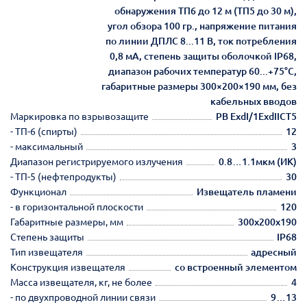
обнаружения ТП6 до 12 м (ТП5 до 30 м),
угол обзора 100 гр., напряжение питания
по линии ДПЛС 8...11 В, ток потребления
0,8 мА, степень защиты оболочкой IP68,
диапазон рабочих температур 60...+75°С,
габаритные размеры 300×200×190 мм, без
кабельных вводов
Маркировка по взрывозащите
РВ ExdI/1ExdIICT5
- ТП-6 (спирты)
12
- максимальный
3
Диапазон регистрируемого излучения
0.8…1.1мкм (ИК)
- ТП-5 (нефтепродукты)
30
Функционал
Извещатель пламени
- в горизонтальной плоскости
120
Габаритные размеры, мм
300х200х190
Степень защиты
IP68
Тип извещателя
адресный
Конструкция извещателя
со встроенный элементом
Масса извещателя, кг, не более
4
- по двухпроводной линии связи
9…13