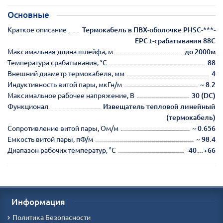
Основные
Краткое описание
Термокабель в ПВХ-оболочке PHSC-***-
EPC t-срабатывания 88С
Максимальная длина шлейфа, м
до 2000м
Температура срабатывания, °С
88
Внешний диаметр термокабеля, мм
4
Индуктивность витой пары, мкГн/м
~ 8.2
Максимальное рабочее напряжение, В
30 (DC)
Функционал
Извещатель тепловой линейный
(термокабель)
Сопротивление витой пары, Ом/м
~ 0.656
Емкость витой пары, пФ/м
~ 98.4
Диапазон рабочих температур, °С
-40…+66
Информация
Политика Безопасности