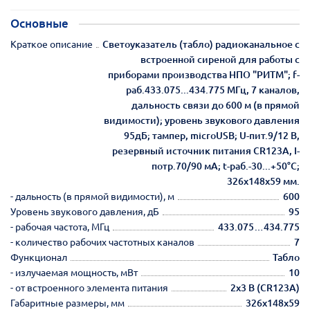
Основные
Краткое описание
Светоуказатель (табло) радиоканальное с
встроенной сиреной для работы с
приборами производства НПО "РИТМ"; f-
раб.433.075...434.775 МГц, 7 каналов,
дальность связи до 600 м (в прямой
видимости); уровень звукового давления
95дБ; тампер, microUSB; U-пит.9/12 В,
резервный источник питания CR123A, I-
потр.70/90 мА; t-раб.-30...+50°С;
326х148х59 мм.
- дальность (в прямой видимости), м
600
Уровень звукового давления, дБ
95
- рабочая частота, МГц
433.075…434.775
- количество рабочих частотных каналов
7
Функционал
Табло
- излучаемая мощность, мВт
10
- от встроенного элемента питания
2х3 В (CR123A)
Габаритные размеры, мм
326х148х59