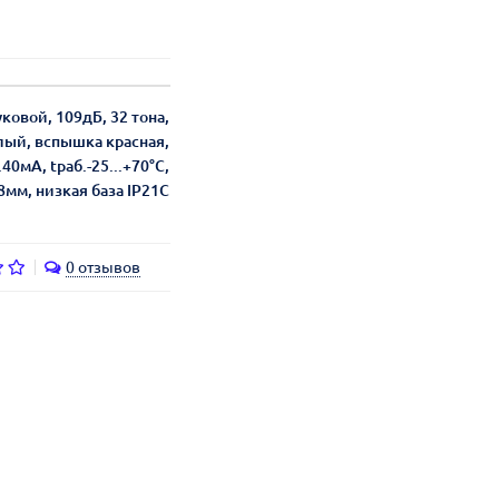
ковой, 109дБ, 32 тона,
лый, вспышка красная,
.40мА, tраб.-25...+70°С,
8мм, низкая база IP21C
0 отзывов