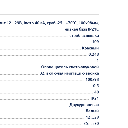
.12...29В, Iпотр.40мА, tраб.-25...+70°С, 100х98мм,
низкая база IP21C
строб-вспышка
109
Красный
0.248
1
Оповещатель свето-звуковой
32; включая имитацию звонка
100х98
0.5
40
IP21
Двухуровневая
Белый
12…29
-25…+70