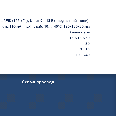
RFID (125 кГц), U-пит.9…15 В (по адресной шине),
-потр.110 мА (max), t-раб.-10…+40°С, 120x130x30 мм
Клавиатура
120х130х30
30
9…15
-10…+40
Схема проезда