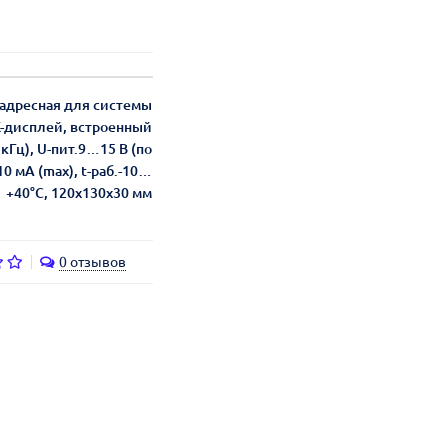
 адресная для системы
К-дисплей, встроенный
кГц), U-пит.9…15 В (по
10 мА (max), t-раб.-10…
+40°С, 120x130x30 мм
0 отзывов