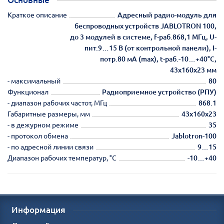
Краткое описание
Адресный радио-модуль для
беспроводных устройств JABLOTRON 100,
до 3 модулей в системе, f-раб.868,1 МГц, U-
пит.9…15 В (от контрольной панели), I-
потр.80 мА (max), t-раб.-10…+40°С,
43x160x23 мм
- максимальный
80
Функционал
Радиоприемное устройство (РПУ)
- диапазон рабочих частот, МГц
868.1
Габаритные размеры, мм
43х160х23
- в дежурном режиме
35
- протокол обмена
Jablotron-100
- по адресной линии связи
9…15
Диапазон рабочих температур, °С
-10…+40
Информация