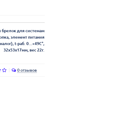
 брелок для системам
опка, элемент питания
лог), t-раб. 0...+49С°,
32х53х17мм, вес 22г.
0 отзывов