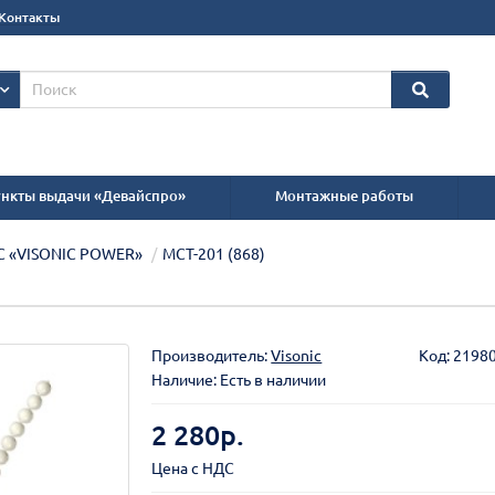
Контакты
нкты выдачи «Девайспро»
Монтажные работы
С «VISONIC POWER»
MCT-201 (868)
Производитель:
Visonic
Код:
2198
Наличие: Есть в наличии
2 280р.
Цена с НДС