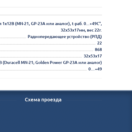
12В (MN-21, GP-23A или аналог), t-раб. 0...+49С°,
32х53х17мм, вес 22г.
Радиопередающее устройство (РПД)
22
868
32х53х17
В (Duracell MN-21; Golden Power GP-23A или аналог)
0…+49
Схема проезда