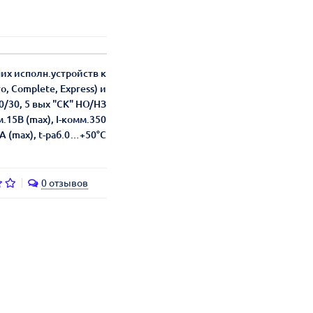
их исполн.устройств к
, Complete, Express) и
0/30, 5 вых "СК" НО/НЗ
.15В (max), I-комм.350
А (max), t-раб.0…+50°C
0 отзывов