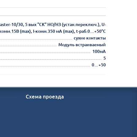
ter-10/30, 5 вых "СК" НО/НЗ (устан.переключ.), U-
комм.15В (max), I-комм.350 мА (max), t-раб.0…+50°C
сухие контакты
Модуль встраиваемый
100мА
5
0…+50
Схема проезда