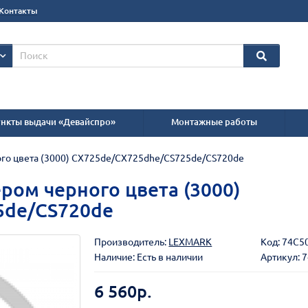
Контакты
нкты выдачи «Девайспро»
Монтажные работы
ого цвета (3000) CX725de/CX725dhe/CS725de/CS720de
ром черного цвета (3000)
5de/CS720de
Производитель:
LEXMARK
Код:
74C5
Наличие: Есть в наличии
Артикул: 
6 560р.