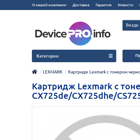
О нашей компании
Доставка
Гарантия
Новости
Везде
Пу
Категории
LEXMARK
Картридж Lexmark с тонером черн
Картридж Lexmark с тоне
CX725de/CX725dhe/CS72