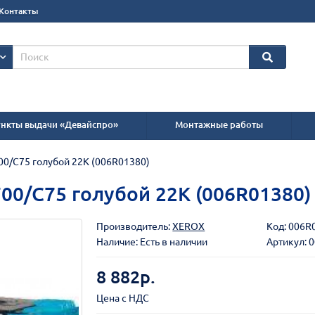
Контакты
нкты выдачи «Девайспро»
Монтажные работы
0/C75 голубой 22K (006R01380)
00/C75 голубой 22K (006R01380)
Производитель:
XEROX
Код:
006R
Наличие: Есть в наличии
Артикул: 
8 882р.
Цена с НДС