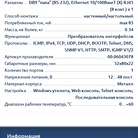
Разъемы
DB9 "папа" (RS-232); Ethernet 10/100BaseT (X) RJ45
(8 конт.) х 1
Способ монтажа
настенный/настольный
Потребляемый ток, мА
max 85
Масса, не более, кг
0.34
Функционал
Преобразователь интерфейсов
Протоколы
ICMP; IPv4; TCP; UDP; DHCP; BOOTP; Telnet; DNS;
SNMP V1; HTTP; SMTP; IGMP V1/2
Артикул производителя
00-06043078
Габаритные размеры, мм
52х80х22
Количество портов
1
Напряжение питания, В
12…48 пост.
Материал корпуса
Металл
Настройка
Windows-утилита; Web-консоль; Telnet-консоль;
Последовательная консоль
Диапазон рабочих температур, °С
0…+60
Информация