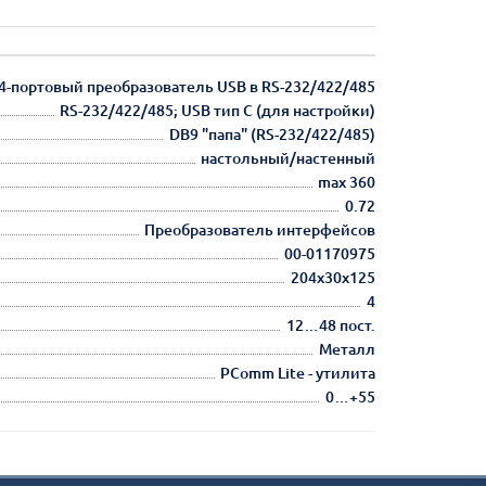
4-портовый преобразователь USB в RS-232/422/485
RS-232/422/485; USB тип C (для настройки)
DB9 "папа" (RS-232/422/485)
настольный/настенный
max 360
0.72
Преобразователь интерфейсов
00-01170975
204х30х125
4
12…48 пост.
Металл
PComm Lite - утилита
0…+55