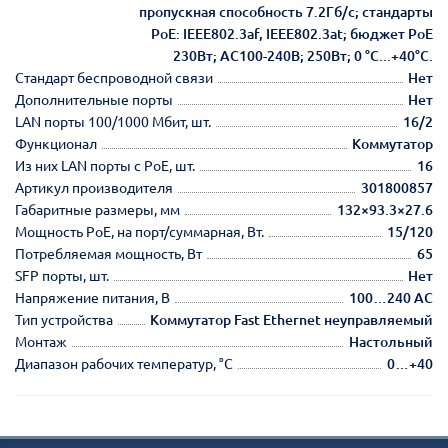
пропускная способность 7.2Гб/с; стандарты
PoE: IEEE802.3af, IEEE802.3at; бюджет PoE
230Вт; AC100-240В; 250Вт; 0 °C...+40°C.
Стандарт беспроводной связи
Нет
Дополнительные порты
Нет
LAN порты 100/1000 Мбит, шт.
16/2
Функционал
Коммутатор
Из них LAN порты с PoE, шт.
16
Артикул производителя
301800857
Габаритные размеры, мм
132×93.3×27.6
Мощность РоЕ, на порт/суммарная, Вт.
15/120
Потребляемая мощность, Вт
65
SFP порты, шт.
Нет
Напряжение питания, В
100…240 AC
Тип устройства
Коммутатор Fast Ethernet неуправляемый
Монтаж
Настольный
Диапазон рабочих температур, °С
0…+40