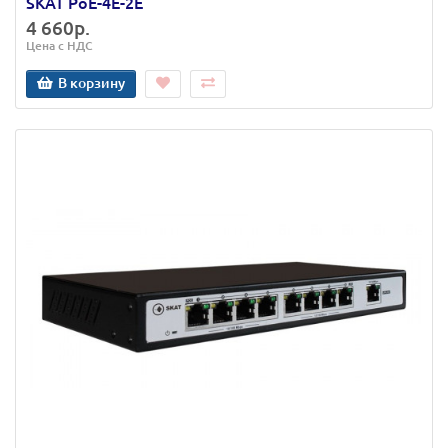
SKAT PoE-4E-2E
4 660р.
Цена с НДС
В корзину