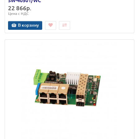
SW-40501/WC
22 866р.
Цена с НДС
В корзину