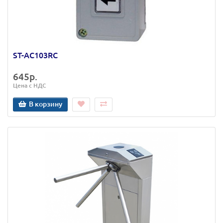
ST-AC103RC
645р.
Цена с НДС
В корзину