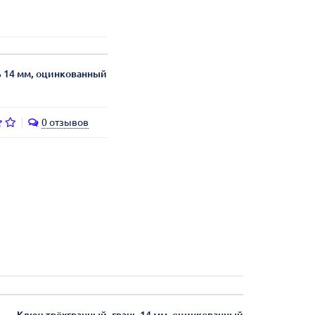
ь 14 мм, оцинкованный
0 отзывов
Ключ трёхгранный, грань 14 мм, оцинкованный