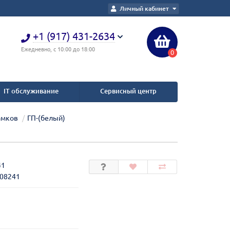
Личный кабинет
+1 (917) 431-2634
Ежедневно, с 10:00 до 18:00
0
IT обслуживание
Сервисный центр
амков
ГП-(белый)
41
208241