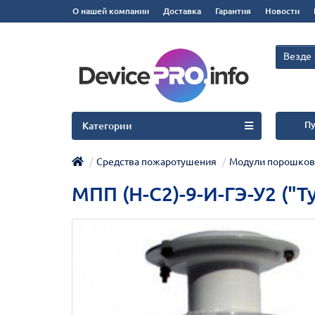
О нашей компании
Доставка
Гарантия
Новости
Везде
Пу
Категории
Средства пожаротушения
Модули порошко
МПП (Н-С2)-9-И-ГЭ-У2 ("Т