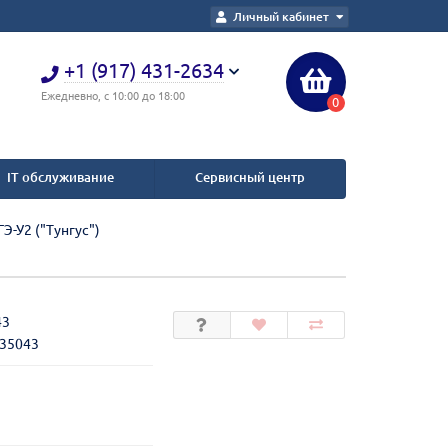
Личный кабинет
+1 (917) 431-2634
Ежедневно, с 10:00 до 18:00
0
IT обслуживание
Сервисный центр
Э-У2 ("Тунгус")
43
235043