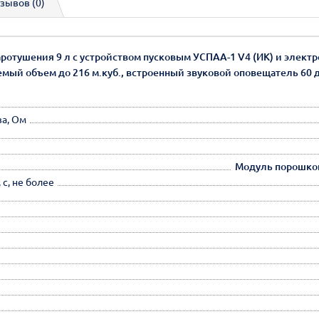
зывов (0)
отушения 9 л с устройством пусковым УСПАА-1 V4 (ИК) и электро
мый объем до 216 м.куб., встроенный звуковой оповещатель 60 дБ, 
ва, Ом
Модуль порошков
с, не более