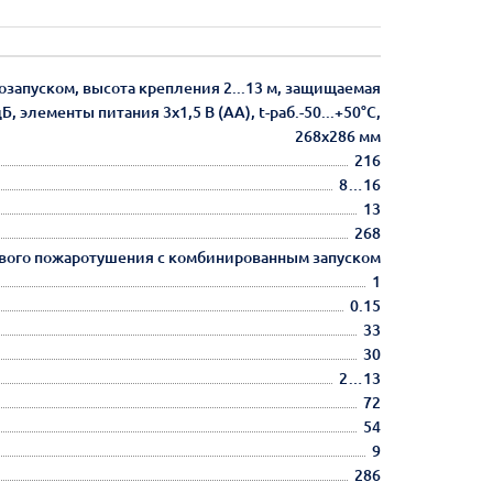
запуском, высота крепления 2...13 м, защищаемая
элементы питания 3х1,5 В (АА), t-раб.-50...+50°С,
268х286 мм
216
8…16
13
268
ого пожаротушения с комбинированным запуском
1
0.15
33
30
2…13
72
54
9
286