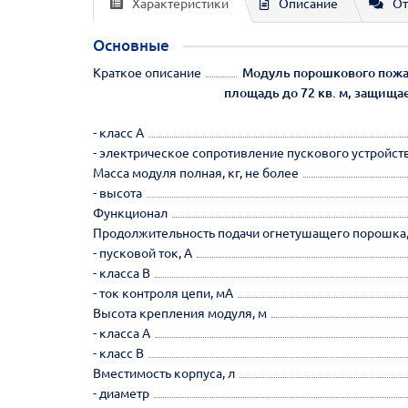
Характеристики
Описание
От
Основные
Краткое описание
Модуль порошкового пожар
площадь до 72 кв. м, защищае
- класс А
- электрическое сопротивление пускового устройст
Масса модуля полная, кг, не более
- высота
Функционал
Продолжительность подачи огнетушащего порошка, 
- пусковой ток, А
- класса В
- ток контроля цепи, мА
Высота крепления модуля, м
- класса А
- класс В
Вместимость корпуса, л
- диаметр