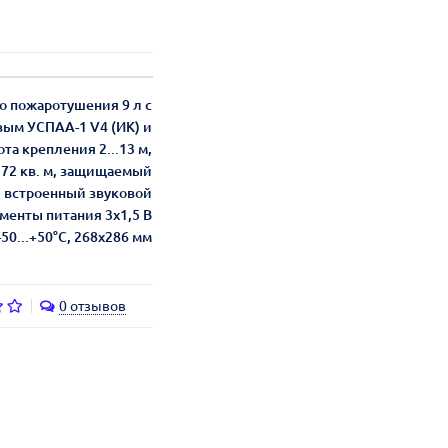
 пожаротушения 9 л с
вым УСПАА-1 V4 (ИК) и
та крепления 2...13 м,
72 кв. м, защищаемый
., встроенный звуковой
менты питания 3х1,5 В
.-50...+50°С, 268х286 мм
0 отзывов