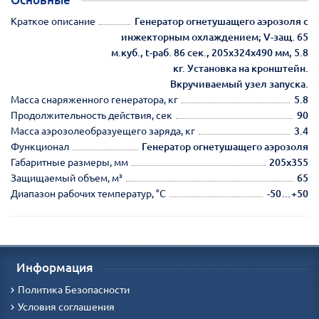
Краткое описание
Генератор огнетушащего аэрозоля с
инжекторным охлаждением; V-защ. 65
м.куб., t-раб. 86 сек., 205х324х490 мм, 5.8
кг. Установка на кронштейн.
Вкручиваемый узел запуска.
Масса снаряженного генератора, кг
5.8
Продолжительность действия, сек
90
Масса аэрозолеобразуещего заряда, кг
3.4
Функционал
Генератор огнетушащего аэрозоля
Габаритные размеры, мм
205х355
Защищаемый объем, м³
65
Диапазон рабочих температур, °С
-50…+50
Информация
Политика Безопасности
Условия соглашения