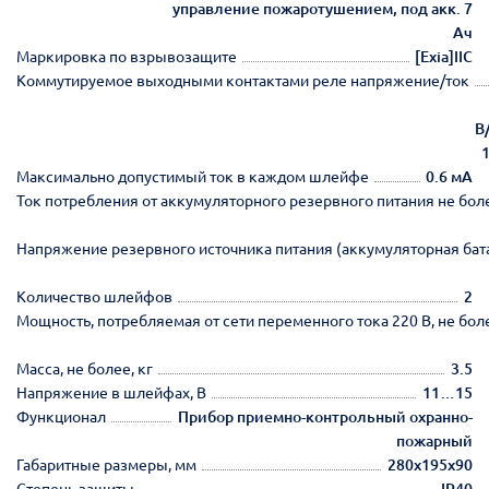
управление пожаротушением, под акк. 7
Ач
Маркировка по взрывозащите
[Exia]IIC
Коммутируемое выходными контактами реле напряжение/ток
В/
1
Максимально допустимый ток в каждом шлейфе
0.6 мА
Ток потребления от аккумуляторного резервного питания не бол
Напряжение резервного источника питания (аккумуляторная бат
Количество шлейфов
2
Мощность, потребляемая от сети переменного тока 220 В, не бол
Масса, не более, кг
3.5
Напряжение в шлейфах, В
11…15
Функционал
Прибор приемно-контрольный охранно-
пожарный
Габаритные размеры, мм
280х195х90
Степень защиты
IP40