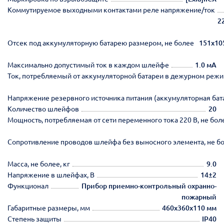
Коммутируемое выходными контактами реле напряжение/ток
2
Отсек под аккумуляторную батарею размером, не более
151х10
Максимально допустимый ток в каждом шлейфе
1.0 мА
Ток, потребляемый от аккумуляторной батареи в дежурном режи
Напряжение резервного источника питания (аккумуляторная бат
Количество шлейфов
20
Мощность, потребляемая от сети переменного тока 220 В, не бол
Сопротивление проводов шлейфа без выносного элемента, не б
Масса, не более, кг
9.0
Напряжение в шлейфах, В
14±2
Функционал
Прибор приемно-контрольный охранно-
пожарный
Габаритные размеры, мм
460х360х110 мм
Степень защиты
IP40