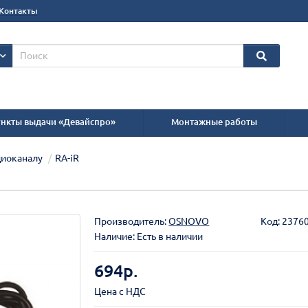
Контакты
нкты выдачи «Девайспро»
Монтажные работы
диоканалу
RA-iR
Производитель:
OSNOVO
Код:
2376
Наличие: Есть в наличии
694р.
Цена с НДС