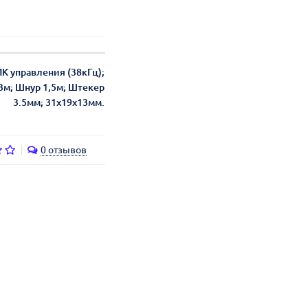
К управления (38кГц);
3м; Шнур 1,5м; Штекер
3.5мм; 31х19х13мм.
0 отзывов