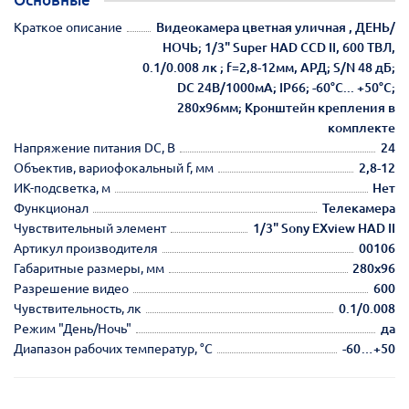
Краткое описание
Видеокамера цветная уличная , ДЕНЬ/
НОЧЬ; 1/3" Super HAD CCD II, 600 ТВЛ,
0.1/0.008 лк ; f=2,8-12мм, АРД; S/N 48 дБ;
DC 24В/1000мА; IP66; -60°C... +50°C;
280х96мм; Кронштейн крепления в
комплекте
Напряжение питания DC, В
24
Объектив, вариофокальный f, мм
2,8-12
ИК-подсветка, м
Нет
Функционал
Телекамера
Чувствительный элемент
1/3" Sony EXview HAD II
Артикул производителя
00106
Габаритные размеры, мм
280х96
Разрешение видео
600
Чувствительность, лк
0.1/0.008
Режим "День/Ночь"
да
Диапазон рабочих температур, °С
-60…+50