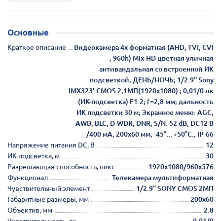
Основные
Краткое описание
Видеокамера 4х форматная (AHD, TVI, CVI
, 960h) Mix-HD цветная уличная
антивандальная со встроенной ИК
подсветкой, ДЕНЬ/НОЧЬ; 1/2.9" Sony
IMX323' CMOS 2,1МП(1920x1080) ; 0,01/0 лк
(ИК-подсветка) F1.2; f=2,8 мм; дальность
ИК подсветки 30 м; Экранное меню: AGC,
AWB, BLC, D-WDR, DNR; S/N: 52 dB; DC12 В
/400 мА; 200х60 мм; -45°…+50°C.; IP-66
Напряжение питания DC, В
12
ИК-подсветка, м
30
Разрешающая способность, пикс
1920х1080/960х576
Функционал
Телекамера мультиформатная
Чувствительный элемент
1/2.9" SONY CMOS 2МП
Габаритные размеры, мм
200х60
Объектив, мм
2.8
Чувствительность, лк
0.01/0