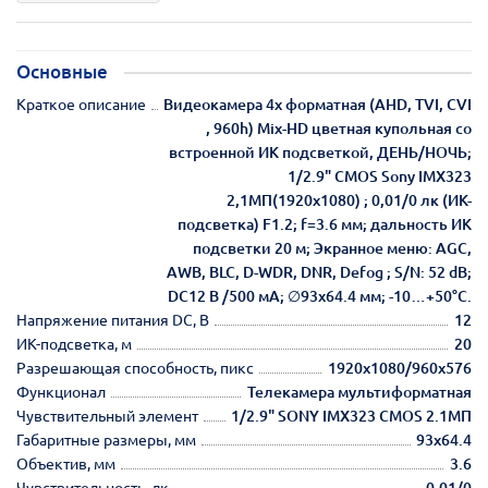
Основные
Краткое описание
Видеокамера 4х форматная (AHD, TVI, CVI
, 960h) Mix-HD цветная купольная со
встроенной ИК подсветкой, ДЕНЬ/НОЧЬ;
1/2.9" CMOS Sony IMX323
2,1МП(1920x1080) ; 0,01/0 лк (ИК-
подсветка) F1.2; f=3.6 мм; дальность ИК
подсветки 20 м; Экранное меню: AGC,
AWB, BLC, D-WDR, DNR, Defog ; S/N: 52 dB;
DC12 В /500 мА; ∅93х64.4 мм; -10…+50°C.
Напряжение питания DC, В
12
ИК-подсветка, м
20
Разрешающая способность, пикс
1920х1080/960х576
Функционал
Телекамера мультиформатная
Чувствительный элемент
1/2.9" SONY IMX323 CMOS 2.1МП
Габаритные размеры, мм
93х64.4
Объектив, мм
3.6
Чувствительность, лк
0.01/0