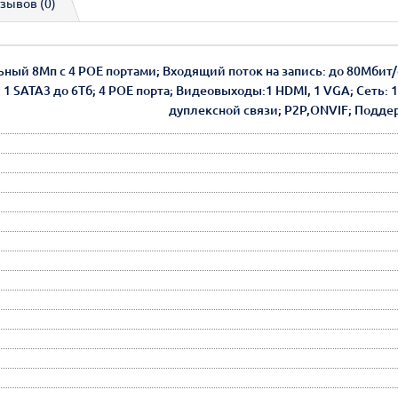
зывов (0)
льный 8Мп c 4 РОЕ портами; Входящий поток на запись: до 80Мбит/
 1 SATA3 до 6Тб; 4 POE порта; Видеовыходы:1 HDMI, 1 VGA; Сеть: 1 
дуплексной связи; P2P,ONVIF; Поддер