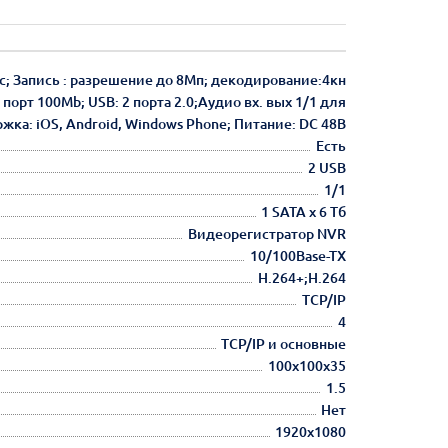
с; Запись : разрешение до 8Мп; декодирование:4кн
порт 100Mb; USB: 2 порта 2.0;Аудио вх. вых 1/1 для
жка: iOS, Android, Windows Phone; Питание: DC 48В
Есть
2 USB
1/1
1 SATA х 6 Тб
Видеорегистратор NVR
10/100Base-TX
H.264+;H.264
TCP/IP
4
TCP/IP и основные
100х100х35
1.5
Нет
1920х1080