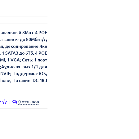
 канальный 8Мп c 4 РОЕ
а запись: до 80Мбит/с;
Мп; декодирование:4кн
: 1 SATA3 до 6Тб; 4 POE
I, 1 VGA; Сеть: 1 порт
0;Аудио вх. вых 1/1 для
NVIF; Поддержка: iOS,
Phone; Питание: DC 48В
0 отзывов