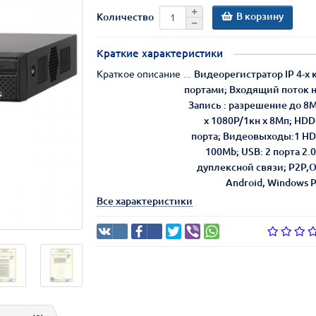
В корзину
Количество
Краткие характеристики
Краткое описание
Видеорегистратор IP 4-х
портами; Входящий поток н
Запись : разрешение до 8
х 1080Р/1кн х 8Мп; HDD
порта; Видеовыходы:1 HDM
100Mb; USB: 2 порта 2.
дуплексной связи; P2P,O
Android, Windows 
Все характеристики