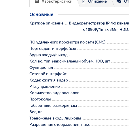
Характеристики
Описание
От
Основные
Краткое описание
Видеорегистратор IP 4-х кана
х 1080Р/1кн х 8Мп; HDD:
ПО удаленного просмотра по сети (CMS)
Порты, доп. интерфейсы
Аудио входы/выходы
Кол-во, тип, максимальный объем HDD, шт
Функционал
Сетевой интерфейс
Кодек сжатия видео
PTZ управление
Количество видеоканалов
Протоколы
Габаритные размеры, мм
Вес, кг
Тревожные входы/выходы
Разрешение отображения, пикс